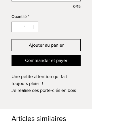
0/15
Quantité
*
Ajouter au panier
Commander et payer
Une petite attention qui fait
toujours plaisir !
Je réalise ces porte-clés en bois
massif issu des forêts de la Vallée
de Munster. Chaque pièce est
gravée et personnalisée selon
Articles similaires
votre envie : prénom, mot doux,
remerciement, déclaration ou