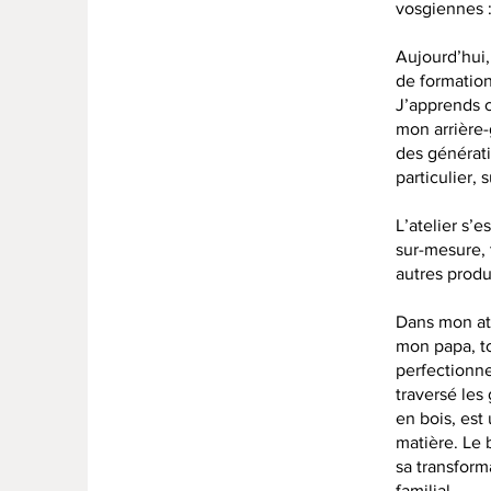
vosgiennes :
Aujourd’hui,
de formation
J’apprends c
mon arrière-
des générati
particulier,
L’atelier s’
sur-mesure, 
autres produ
Dans mon ate
mon papa, to
perfectionn
traversé les
en bois, est
matière. Le 
sa transform
familial.