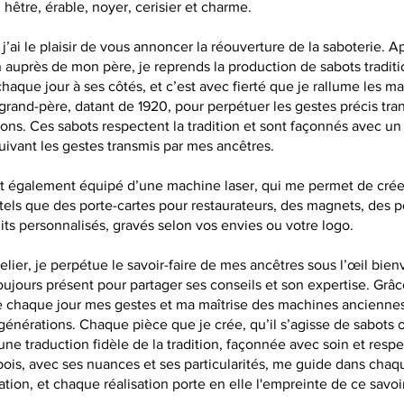
 hêtre, érable, noyer, cerisier et charme.
 j’ai le plaisir de vous annoncer la réouverture de la saboterie. A
 auprès de mon père, je reprends la production de sabots traditi
haque jour à ses côtés, et c’est avec fierté que je rallume les m
grand-père, datant de 1920, pour perpétuer les gestes précis tran
ons. Ces sabots respectent la tradition et sont façonnés avec un
 suivant les gestes transmis par mes ancêtres.
est également équipé d’une machine laser, qui me permet de crée
tels que des porte-cartes pour restaurateurs, des magnets, des p
its personnalisés, gravés selon vos envies ou votre logo.
lier, je perpétue le savoir-faire de mes ancêtres sous l’œil bienv
ujours présent pour partager ses conseils et son expertise. Grâce 
e chaque jour mes gestes et ma maîtrise des machines anciennes
 générations. Chaque pièce que je crée, qu’il s’agisse de sabots 
 une traduction fidèle de la tradition, façonnée avec soin et respe
bois, avec ses nuances et ses particularités, me guide dans cha
ation, et chaque réalisation porte en elle l'empreinte de ce savoir