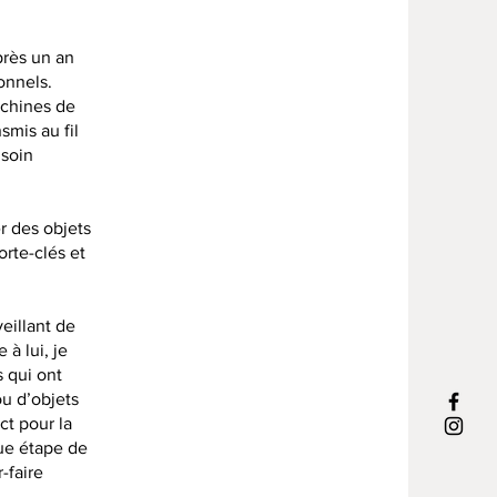
près un an
onnels.
achines de
smis au fil
 soin
r des objets
orte-clés et
eillant de
à lui, je
 qui ont
ou d’objets
ct pour la
que étape de
-faire