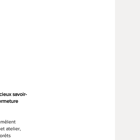
cieux savoir-
fermeture
e mêlent
et atelier,
orêts