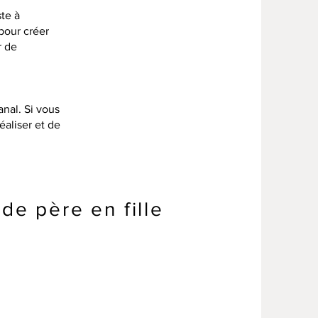
ste à
 pour créer
r de
anal. Si vous
éaliser et de
de père en fille