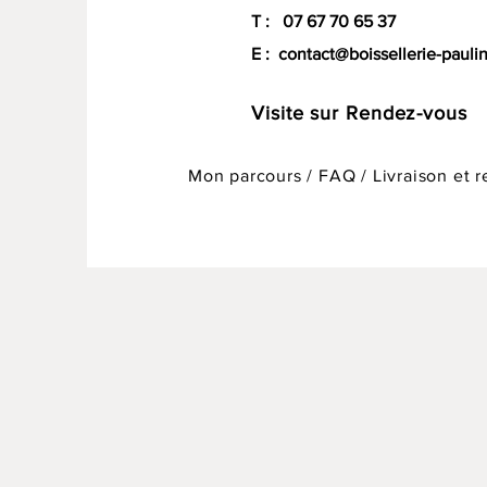
T : 07 67 70 65 37
E :
contact@boissellerie-paulin
Visite sur Rendez-vous
Mon parcours
/
FAQ
/
Livraison et r