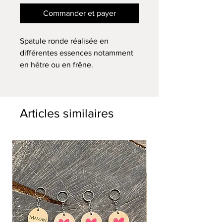
Commander et payer
Spatule ronde réalisée en
différentes essences notamment
en hêtre ou en frêne.
Cette spatule est robuste et vous
accompagnera de longues années
dans votre cuisine.
Articles similaires
Les spatules peuvent être
personnalisées des idées
cadeaux, contacter moi !
Dimension : 36cm de long