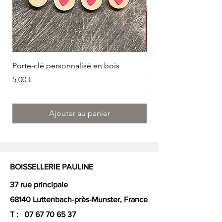
Porte-clé personnalisé en bois
Sabot foulard en bois
carnaval
Prix
5,00 €
Prix
5,00 €
Ajouter au panier
BOISSELLERIE PAULINE
37 rue principale
68140 Luttenbach-près-Munster, France
T :
07 67 70 65 37